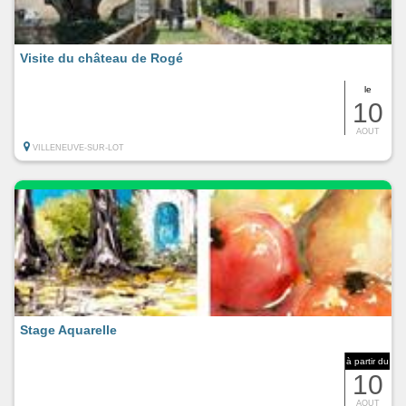
Visite du château de Rogé
le
10
AOUT
VILLENEUVE-SUR-LOT
Stage Aquarelle
à partir du
10
AOUT