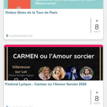
Visites libres de la Tour de Paris
le
8
AOUT
VILLENEUVE-SUR-LOT
Festival Lyrique - Carmen ou l'Amour Sorcier 2026
le
8
AOUT