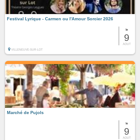
Festival Lyrique - Carmen ou l'Amour Sorcier 2026
le
9
AOUT
VILLENEUVE-SUR-LOT
Marché de Pujols
le
9
AOUT