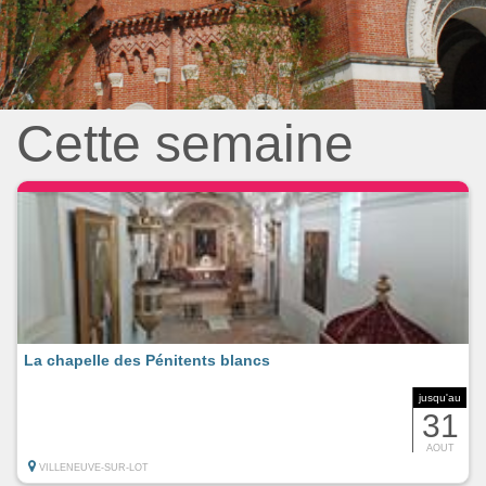
Cette semaine
La chapelle des Pénitents blancs
jusqu'au
31
AOUT
VILLENEUVE-SUR-LOT