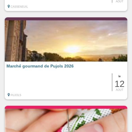
AOUT
CASSENEUIL
Marché gourmand de Pujols 2026
le
12
AOUT
PUJOLS