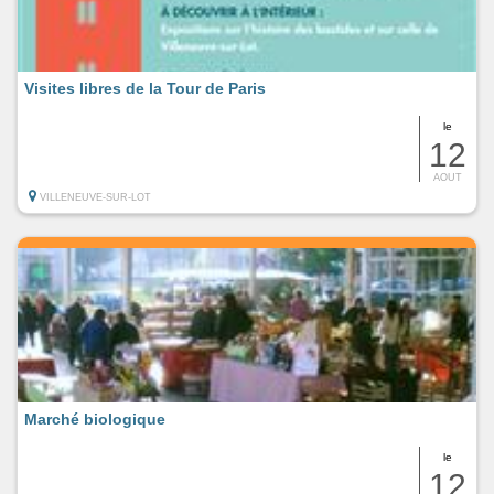
Visites libres de la Tour de Paris
le
12
AOUT
VILLENEUVE-SUR-LOT
Marché biologique
le
12