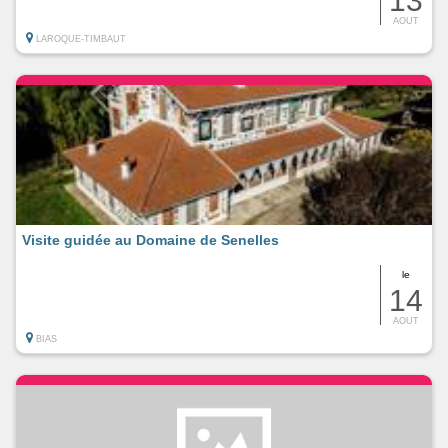
13
AOUT
LAROQUE-TIMBAUT
Visite guidée au Domaine de Senelles
le
14
AOUT
BIAS