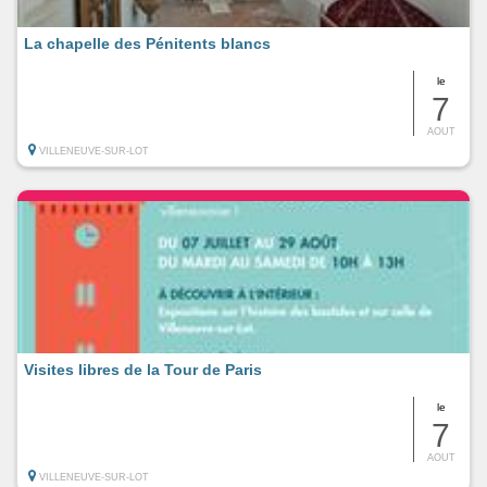
La chapelle des Pénitents blancs
le
7
AOUT
VILLENEUVE-SUR-LOT
Visites libres de la Tour de Paris
le
7
AOUT
VILLENEUVE-SUR-LOT