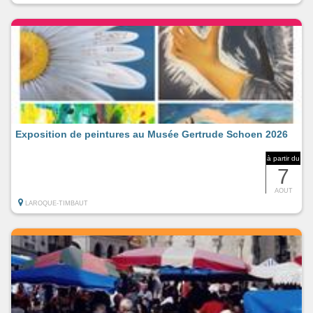
Exposition de peintures au Musée Gertrude Schoen 2026
à partir du
7
AOUT
LAROQUE-TIMBAUT