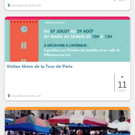
AOUT
VILLENEUVE-SUR-LOT
Visites libres de la Tour de Paris
le
11
AOUT
VILLENEUVE-SUR-LOT